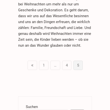
bei Weihnachten um mehr als nur um
Geschenke und Dekoration. Es geht darum,
dass wir uns auf das Wesentliche besinnen
und uns an den Dingen erfreuen, die wirklich
zählen: Familie, Freundschaft und Liebe. Und
genau deshalb wird Weihnachten immer eine
Zeit sein, die Kinder lieben werden – ob sie
nun an das Wunder glauben oder nicht.
Seitennummerierung
Previous
Page
Page
Page
1
…
4
5
der
page
Beiträge
Suchen