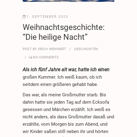
*
*
*
*
.
1. SEPTEMBER 2023
*
.
Weihnachtsgeschichte:
*
“Die heilige Nacht”
*
.
.
*
.
POST BY
ERICH WEIHNERT
GESCHICHTEN
.
*
NO COMMENTS
*
*
*
*
Als ich fünf Jahre alt war, hatte ich einen
*
*
großen Kummer. Ich weiß kaum, ob ich
.
.
seitdem einen größeren gehabt habe.
.
Das war, als meine Großmutter starb. Bis
dahin hatte sie jeden Tag auf dem Ecksofa
gesessen und Märchen erzählt. Ich weiß es
nicht anders, als dass Großmutter dasaß und
erzählte, vom Morgen bis zum Abend, und
wir Kinder saßen still neben ihr und hörten