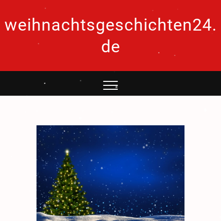
.
.
Skip
.
.
.
to
weihnachtsgeschichten24.
.
*
*
content
de
*
.
*
*
.
.
*
.
.
*
*
.
.
.
*
.
.
*
*
*
.
*
*
*
*
.
*
*
.
.
.
.
*
*
*
.