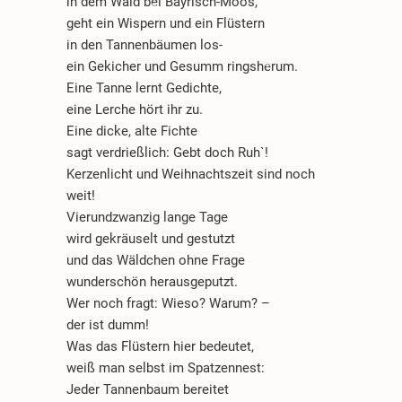
in dem Wald bei Bayrisch-Moos,
.
.
geht ein Wispern und ein Flüstern
in den Tannenbäumen los-
*
ein Gekicher und Gesumm ringsherum.
*
Eine Tanne lernt Gedichte,
.
.
.
eine Lerche hört ihr zu.
*
Eine dicke, alte Fichte
sagt verdrießlich: Gebt doch Ruh`!
Kerzenlicht und Weihnachtszeit sind noch
.
weit!
Vierundzwanzig lange Tage
*
wird gekräuselt und gestutzt
*
und das Wäldchen ohne Frage
.
wunderschön herausgeputzt.
Wer noch fragt: Wieso? Warum? –
der ist dumm!
Was das Flüstern hier bedeutet,
weiß man selbst im Spatzennest:
Jeder Tannenbaum bereitet