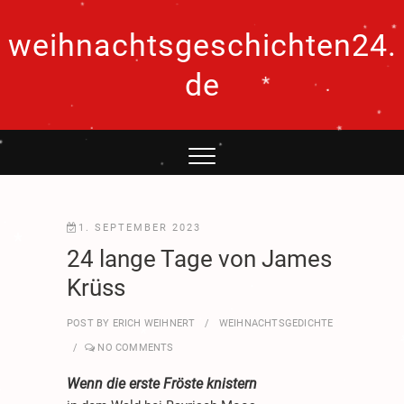
.
Skip
*
.
*
to
weihnachtsgeschichten24.
*
.
content
*
de
.
.
*
.
*
.
*
.
.
*
.
*
*
*
1. SEPTEMBER 2023
.
24 lange Tage von James
.
Krüss
.
*
.
.
.
POST BY
ERICH WEIHNERT
WEIHNACHTSGEDICHTE
.
.
NO COMMENTS
.
*
Wenn die erste Fröste knistern
.